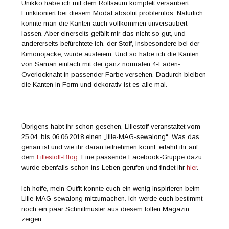
Unikko habe ich mit dem Rollsaum komplett versäubert.
Funktioniert bei diesem Modal absolut problemlos. Natürlich
könnte man die Kanten auch vollkommen unversäubert
lassen. Aber einerseits gefällt mir das nicht so gut, und
andererseits befürchtete ich, der Stoff, insbesondere bei der
Kimonojacke, würde ausleiern. Und so habe ich die Kanten
von Saman einfach mit der ganz normalen 4-Faden-
Overlocknaht in passender Farbe versehen. Dadurch bleiben
die Kanten in Form und dekorativ ist es alle mal.
Übrigens habt ihr schon gesehen, Lillestoff veranstaltet vom
25.04. bis 06.06.2018 einen „lille-MAG-sewalong“. Was das
genau ist und wie ihr daran teilnehmen könnt, erfahrt ihr auf
dem
Lillestoff-Blog
. Eine passende Facebook-Gruppe dazu
wurde ebenfalls schon ins Leben gerufen und findet ihr
hier
.
Ich hoffe, mein Outfit konnte euch ein wenig inspirieren beim
Lille-MAG-sewalong mitzumachen. Ich werde euch bestimmt
noch ein paar Schnittmuster aus diesem tollen Magazin
zeigen.