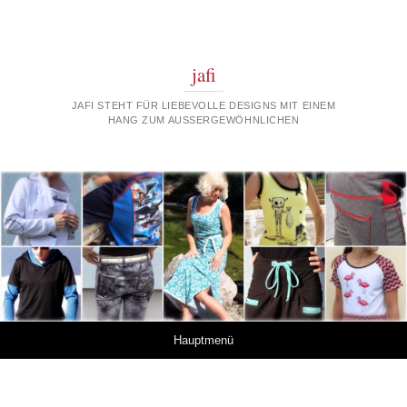
jafi
JAFI STEHT FÜR LIEBEVOLLE DESIGNS MIT EINEM
HANG ZUM AUSSERGEWÖHNLICHEN
Springe zum Inhalt
Hauptmenü