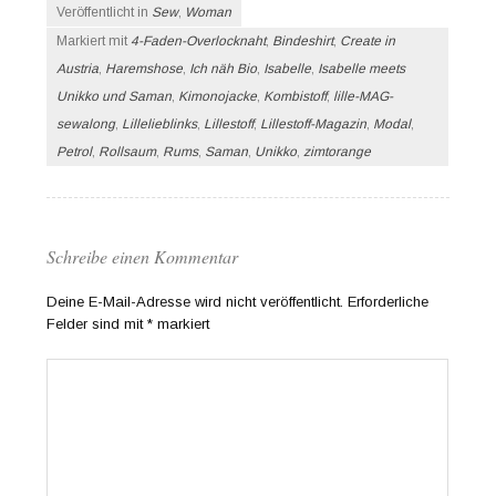
Veröffentlicht in
Sew
,
Woman
Markiert mit
4-Faden-Overlocknaht
,
Bindeshirt
,
Create in
Austria
,
Haremshose
,
Ich näh Bio
,
Isabelle
,
Isabelle meets
Unikko und Saman
,
Kimonojacke
,
Kombistoff
,
lille-MAG-
sewalong
,
Lillelieblinks
,
Lillestoff
,
Lillestoff-Magazin
,
Modal
,
Petrol
,
Rollsaum
,
Rums
,
Saman
,
Unikko
,
zimtorange
Schreibe einen Kommentar
Deine E-Mail-Adresse wird nicht veröffentlicht.
Erforderliche
Felder sind mit
*
markiert