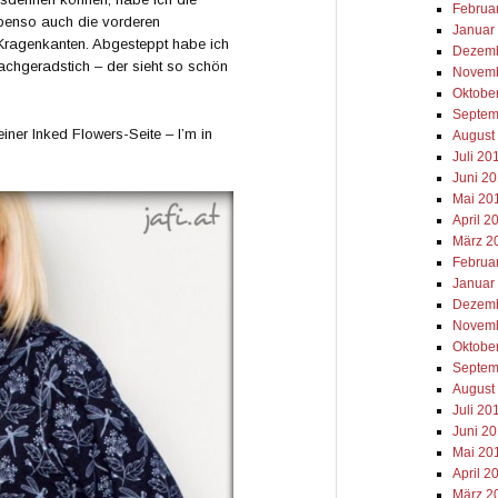
Februa
 Ebenso auch die vorderen
Januar
Kragenkanten. Abgesteppt habe ich
Dezemb
fachgeradstich – der sieht so schön
Novemb
Oktobe
Septem
ner Inked Flowers-Seite – I’m in
August
Juli 20
Juni 2
Mai 20
April 2
März 2
Februa
Januar
Dezemb
Novemb
Oktobe
Septem
August
Juli 20
Juni 2
Mai 20
April 2
März 2