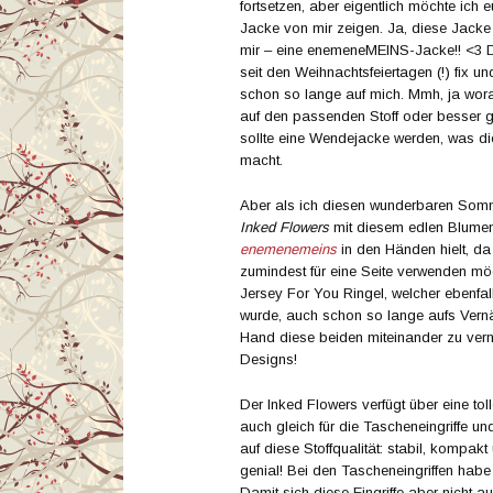
fortsetzen, aber eigentlich möchte ich 
Jacke von mir zeigen. Ja, diese Jacke 
mir – eine enemeneMEINS-Jacke!! <3 D
seit den Weihnachtsfeiertagen (!) fix un
schon so lange auf mich. Mmh, ja worau
auf den passenden Stoff oder besser ge
sollte eine Wendejacke werden, was die
macht.
Aber als ich diesen wunderbaren So
Inked Flowers
mit diesem edlen Blumen
enemenemeins
in den Händen hielt, da 
zumindest für eine Seite verwenden möcht
Jersey For You Ringel, welcher ebenfa
wurde, auch schon so lange aufs Vernä
Hand diese beiden miteinander zu vern
Designs!
Der Inked Flowers verfügt über eine toll
auch gleich für die Tascheneingriffe un
auf diese Stoffqualität: stabil, kompak
genial! Bei den Tascheneingriffen habe 
Damit sich diese Eingriffe aber nicht 