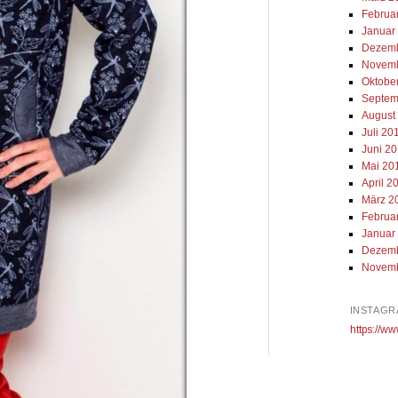
Februa
Januar
Dezemb
Novemb
Oktobe
Septem
August
Juli 20
Juni 2
Mai 20
April 2
März 2
Februa
Januar
Dezemb
Novemb
INSTAGR
https://ww