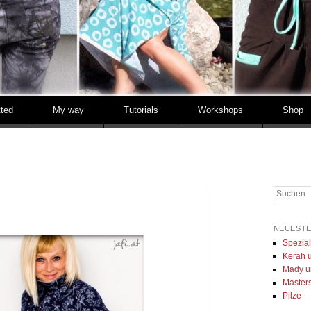
tted
My way
Tutorials
Workshops
Shop
Suchen
NEUESTE
Spezia
Kerah u
Mady u
Masters 
Pilze