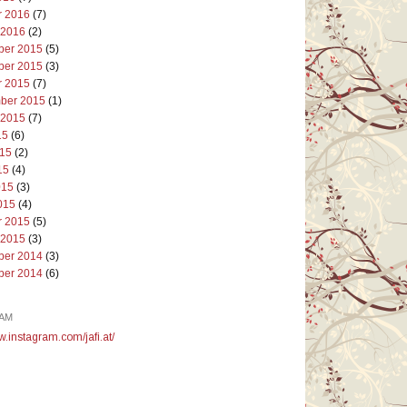
r 2016
(7)
 2016
(2)
er 2015
(5)
er 2015
(3)
r 2015
(7)
ber 2015
(1)
 2015
(7)
15
(6)
015
(2)
15
(4)
015
(3)
015
(4)
r 2015
(5)
 2015
(3)
er 2014
(3)
er 2014
(6)
AM
w.instagram.com/jafi.at/