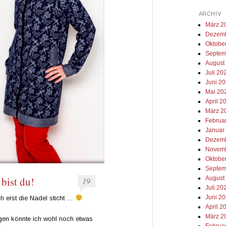
ARCHIV
März 2
Dezemb
Oktobe
Septem
August
Juli 20
Juni 2
Mai 20
April 2
März 2
Februa
Januar
Dezemb
Novemb
Oktobe
Septem
August
ist du!
19
Juli 20
Juni 2
ch erst die Nadel sticht …
April 2
März 2
gen könnte ich wohl noch etwas
Februa