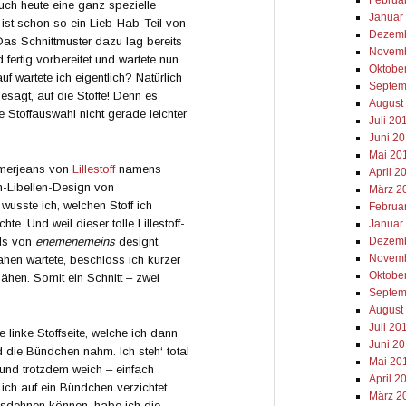
euch heute eine ganz spezielle
Januar
ist schon so ein Lieb-Hab-Teil von
Dezemb
as Schnittmuster dazu lag bereits
Novemb
d fertig vorbereitet und wartete nun
Oktobe
f wartete ich eigentlich? Natürlich
Septem
sagt, auf die Stoffe! Denn es
August
 Stoffauswahl nicht gerade leichter
Juli 20
Juni 2
Mai 20
mmerjeans von
Lillestoff
namens
April 2
-Libellen-Design von
März 2
wusste ich, welchen Stoff ich
Februa
e. Und weil dieser tolle Lillestoff-
Januar
Dezemb
lls von
enemenemeins
designt
Novemb
hen wartete, beschloss ich kurzer
Oktobe
ähen. Somit ein Schnitt – zwei
Septem
August
Juli 20
e linke Stoffseite, welche ich dann
Juni 2
d die Bündchen nahm. Ich steh‘ total
Mai 20
t und trotzdem weich – einfach
April 2
ich auf ein Bündchen verzichtet.
März 2
ausdehnen können, habe ich die