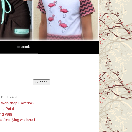
Lookbook
 BEITRÄGE
l-Workshop Coverlock
nd Petali
nd Pam
of terrifying witchcraft