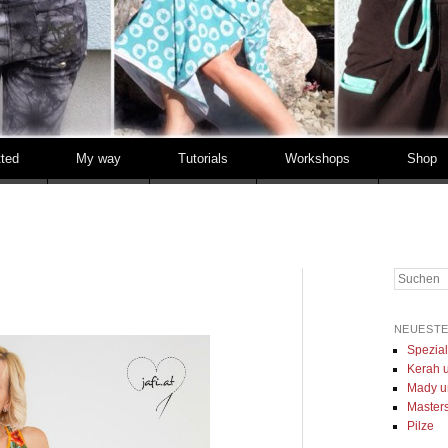
tted
My way
Tutorials
Workshops
Shop
Suchen
NEUESTE
Spezia
Kerah u
Mady u
Masters 
Pilze