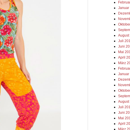
Februa
Januar
Dezemb
Novemb
Oktobe
Septem
August
Juli 20
Juni 2
Mai 20
April 2
März 2
Februa
Januar
Dezemb
Novemb
Oktobe
Septem
August
Juli 20
Juni 2
Mai 20
April 2
März 2