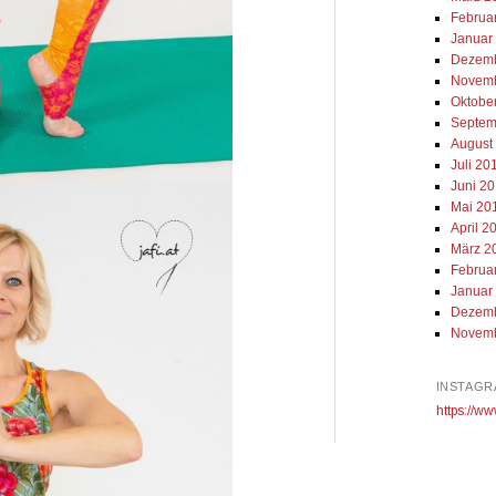
Februa
Januar
Dezemb
Novemb
Oktobe
Septem
August
Juli 20
Juni 2
Mai 20
April 2
März 2
Februa
Januar
Dezemb
Novemb
INSTAGR
https://ww