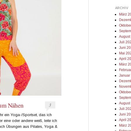
ARCHIV
März 2
Dezemb
Oktobe
Septem
August
Juli 20
Juni 2
Mai 20
April 2
März 2
Februa
Januar
Dezemb
Novemb
Oktobe
Septem
August
zum Nähen
3
Juli 20
Juni 2
ihr ein Yoga-/Sportset, das ich
April 2
der eine oder andere weiß, leite ich
März 2
 auch Übungen aus Pilates, Yoga &
Februa