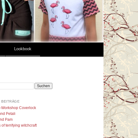
Lookbook
 BEITRÄGE
l-Workshop Coverlock
nd Petali
nd Pam
of terrifying witchcraft