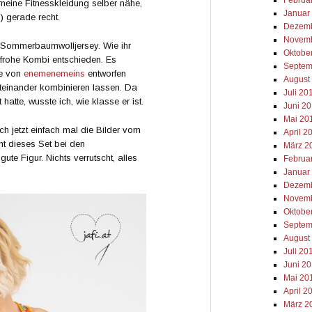
 meine Fitnesskleidung selber nähe,
Januar
 gerade recht.
Dezemb
Novemb
r Sommerbaumwolljersey. Wie ihr
Oktobe
enfrohe Kombi entschieden. Es
Septem
ie von
enemenemeins
entworfen
August
iteinander kombinieren lassen. Da
Juli 20
atte, wusste ich, wie klasse er ist.
Juni 2
Mai 20
h jetzt einfach mal die Bilder vom
April 2
ht dieses Set bei den
März 2
ute Figur. Nichts verrutscht, alles
Februa
Januar
Dezemb
Novemb
Oktobe
Septem
August
Juli 20
Juni 2
Mai 20
April 2
März 2