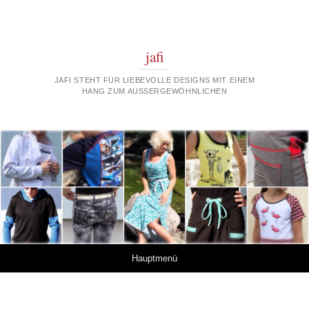
jafi
JAFI STEHT FÜR LIEBEVOLLE DESIGNS MIT EINEM
HANG ZUM AUSSERGEWÖHNLICHEN
Springe zum Inhalt
Hauptmenü