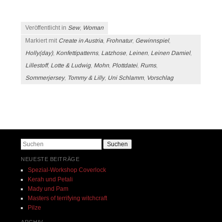
Veröffentlicht in
Sew
,
Woman
Markiert mit
Create in Austria
,
Frohnatur
,
Gewinnspiel
,
Holly(day)
,
Konfettipatterns
,
Latzhose
,
Leinen
,
Leinen Damiel
,
Lillestoff
,
Lotte & Ludwig
,
Mohn
,
Plottdatei
,
Rums
,
Sommerjersey
,
Tommy & Lilly
,
Uni Schlamm
,
Vorschlag
Beitrags-Navigation
Suchen
NEUESTE BEITRÄGE
Spezial-Workshop Coverlock
Kerah und Petali
Mady und Pam
Masters of terrifying witchcraft
Pilze