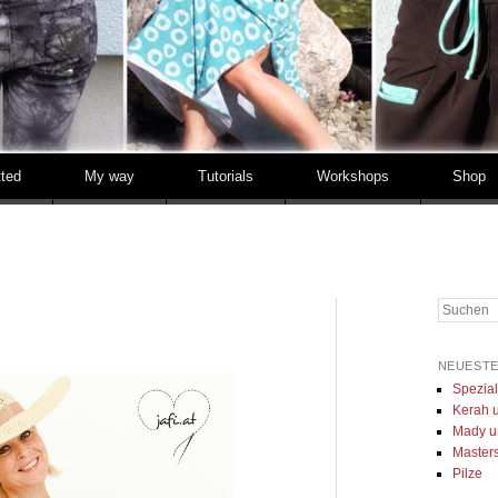
tted
My way
Tutorials
Workshops
Shop
Suchen
NEUESTE
Spezia
Kerah u
Mady u
Masters 
Pilze