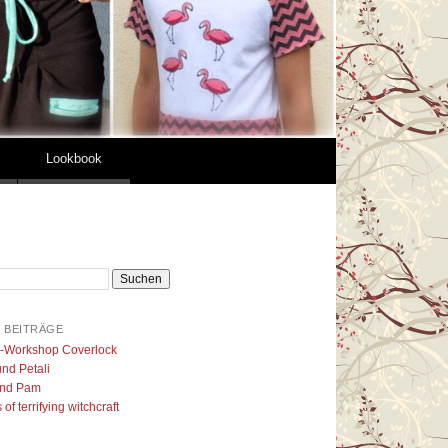
Lookbook
 BEITRÄGE
l-Workshop Coverlock
nd Petali
nd Pam
of terrifying witchcraft