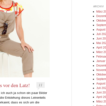
ARCHIV
März 2
Dezemb
Oktobe
Septem
August
Juli 20
Juni 2
Mai 20
April 2
März 2
Februa
Januar
Dezemb
Novemb
Oktobe
Septem
August
s vor den Latz!
11
Juli 20
Juni 2
e ich euch ja schon ein paar Bilder
April 2
ie Entstehung dieses Leinenteils
März 2
erkannt, dass es sich um die
Februa