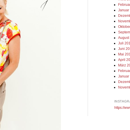
Februa
Januar
Dezemb
Novemb
Oktobe
Septem
August
Juli 20
Juni 2
Mai 20
April 2
März 2
Februa
Januar
Dezemb
Novemb
INSTAGR
https://ww