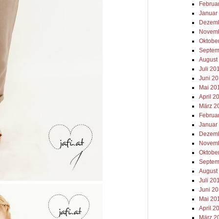
Februa
Januar
Dezemb
Novemb
Oktobe
Septem
August
Juli 20
Juni 2
Mai 20
April 2
März 2
Februa
Januar
Dezemb
Novemb
Oktobe
Septem
August
Juli 20
Juni 2
Mai 20
April 2
März 2