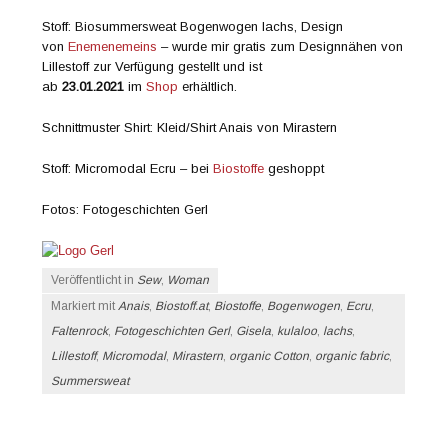
Stoff: Biosummersweat Bogenwogen lachs, Design
von
Enemenemeins
– wurde mir gratis zum Designnähen von
Lillestoff zur Verfügung gestellt und ist
ab
23.01.2021
im
Shop
erhältlich.
Schnittmuster Shirt: Kleid/Shirt Anais von Mirastern
Stoff: Micromodal Ecru – bei
Biostoffe
geshoppt
Fotos: Fotogeschichten Gerl
Veröffentlicht in
Sew
,
Woman
Markiert mit
Anais
,
Biostoff.at
,
Biostoffe
,
Bogenwogen
,
Ecru
,
Faltenrock
,
Fotogeschichten Gerl
,
Gisela
,
kulaloo
,
lachs
,
Lillestoff
,
Micromodal
,
Mirastern
,
organic Cotton
,
organic fabric
,
Summersweat