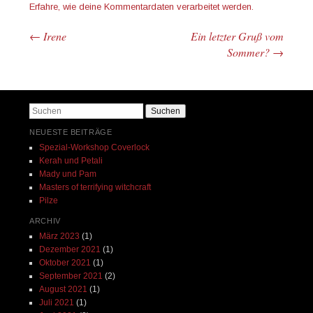
Erfahre, wie deine Kommentardaten verarbeitet werden.
←
Irene
Ein letzter Gruß vom
Beitrags-Navigation
Sommer?
→
Suchen
NEUESTE BEITRÄGE
Spezial-Workshop Coverlock
Kerah und Petali
Mady und Pam
Masters of terrifying witchcraft
Pilze
ARCHIV
März 2023
(1)
Dezember 2021
(1)
Oktober 2021
(1)
September 2021
(2)
August 2021
(1)
Juli 2021
(1)