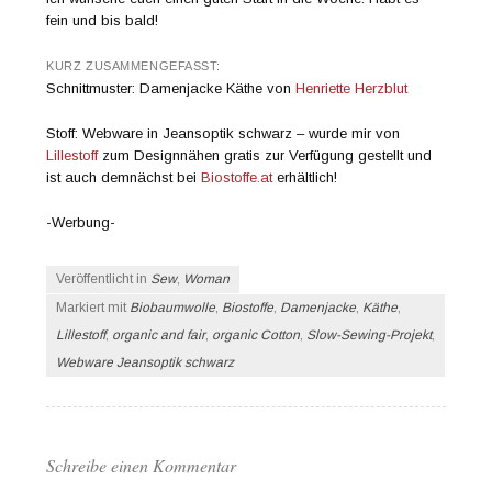
fein und bis bald!
KURZ ZUSAMMENGEFASST:
Schnittmuster: Damenjacke Käthe von
Henriette Herzblut
Stoff: Webware in Jeansoptik schwarz – wurde mir von
Lillestoff
zum Designnähen gratis zur Verfügung gestellt und
ist auch demnächst bei
Biostoffe.at
erhältlich!
-Werbung-
Veröffentlicht in
Sew
,
Woman
Markiert mit
Biobaumwolle
,
Biostoffe
,
Damenjacke
,
Käthe
,
Lillestoff
,
organic and fair
,
organic Cotton
,
Slow-Sewing-Projekt
,
Webware Jeansoptik schwarz
Schreibe einen Kommentar