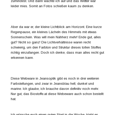
zumindest. Und dann wachte ich auf und das Wetter war
leider mies. Somit an Fotos schießen kaum zu denken.
Aber da war er, der kleine Lichtblick am Horizont. Eine kurze
Regenpause, ein kleines Lächeln des Himmels mit etwas
Sonnenschein. Was will mein Nähherz mehr! Ende gut, alles
gut? Nicht so ganz! Die Lichtverhältnisse waren recht
schwierig, um den Farbton und Struktur dieses tollen Stoffes
richtig einzufangen. Doch ich denke, dass man alles recht gut
erkennen kann.
Diese Webware in Jeansoptik gibt es noch in drei weiteren
Farbstellungen, und zwar in Jeansblau hell, dunkel und
marine. Ich glaube, ich brauche davon definitiv noch mehr.
Nur gut, das Biostoffe.at diese Webeware auch schon bestellt
hat.
Ich wünsche euch einen guten Start in die Woche. Habt es