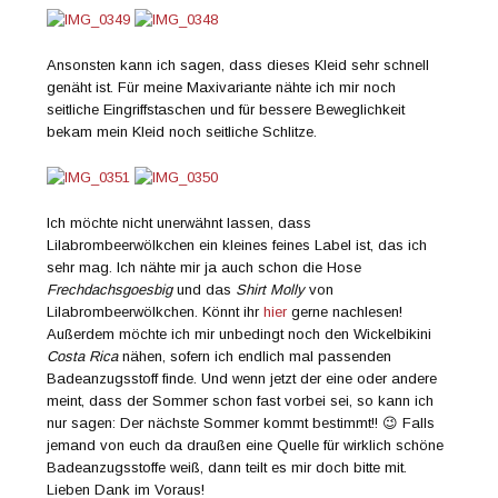
Ansonsten kann ich sagen, dass dieses Kleid sehr schnell
genäht ist. Für meine Maxivariante nähte ich mir noch
seitliche Eingriffstaschen und für bessere Beweglichkeit
bekam mein Kleid noch seitliche Schlitze.
Ich möchte nicht unerwähnt lassen, dass
Lilabrombeerwölkchen ein kleines feines Label ist, das ich
sehr mag. Ich nähte mir ja auch schon die Hose
Frechdachsgoesbig
und das
Shirt Molly
von
Lilabrombeerwölkchen. Könnt ihr
hier
gerne nachlesen!
Außerdem möchte ich mir unbedingt noch den Wickelbikini
Costa Rica
nähen, sofern ich endlich mal passenden
Badeanzugsstoff finde. Und wenn jetzt der eine oder andere
meint, dass der Sommer schon fast vorbei sei, so kann ich
nur sagen: Der nächste Sommer kommt bestimmt!! 😉 Falls
jemand von euch da draußen eine Quelle für wirklich schöne
Badeanzugsstoffe weiß, dann teilt es mir doch bitte mit.
Lieben Dank im Voraus!