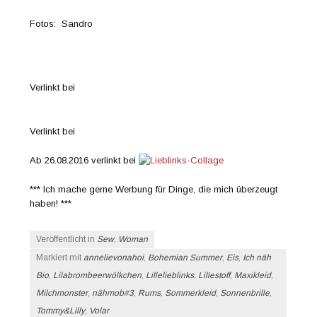
Fotos: Sandro
Verlinkt bei
Verlinkt bei
Ab 26.08.2016 verlinkt bei
*** Ich mache gerne Werbung für Dinge, die mich überzeugt
haben! ***
Veröffentlicht in
Sew
,
Woman
Markiert mit
annelievonahoi
,
Bohemian Summer
,
Eis
,
Ich näh
Bio
,
Lilabrombeerwölkchen
,
Lillelieblinks
,
Lillestoff
,
Maxikleid
,
Milchmonster
,
nähmob#3
,
Rums
,
Sommerkleid
,
Sonnenbrille
,
Tommy&Lilly
,
Volar