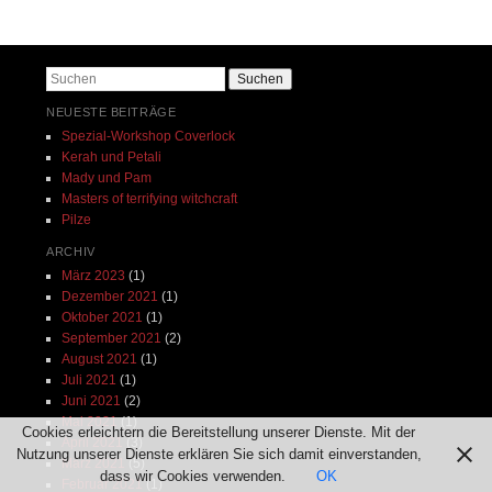
Beitrags-Navigation
Suchen
NEUESTE BEITRÄGE
Spezial-Workshop Coverlock
Kerah und Petali
Mady und Pam
Masters of terrifying witchcraft
Pilze
ARCHIV
März 2023
(1)
Dezember 2021
(1)
Oktober 2021
(1)
September 2021
(2)
August 2021
(1)
Juli 2021
(1)
Juni 2021
(2)
Mai 2021
(1)
Cookies erleichtern die Bereitstellung unserer Dienste. Mit der
April 2021
(3)
Nutzung unserer Dienste erklären Sie sich damit einverstanden,
März 2021
(5)
dass wir Cookies verwenden.
OK
Februar 2021
(1)