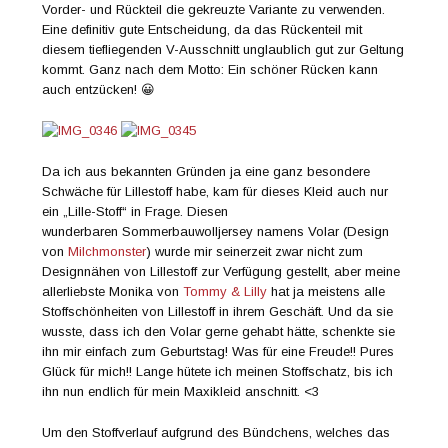
Vorder- und Rückteil die gekreuzte Variante zu verwenden.
Eine definitiv gute Entscheidung, da das Rückenteil mit
diesem tiefliegenden V-Ausschnitt unglaublich gut zur Geltung
kommt. Ganz nach dem Motto: Ein schöner Rücken kann
auch entzücken! 😀
Da ich aus bekannten Gründen ja eine ganz besondere
Schwäche für Lillestoff habe, kam für dieses Kleid auch nur
ein „Lille-Stoff“ in Frage. Diesen
wunderbaren Sommerbauwolljersey namens Volar (Design
von
Milchmonster
) wurde mir seinerzeit zwar nicht zum
Designnähen von Lillestoff zur Verfügung gestellt, aber meine
allerliebste Monika von
Tommy & Lilly
hat ja meistens alle
Stoffschönheiten von Lillestoff in ihrem Geschäft. Und da sie
wusste, dass ich den Volar gerne gehabt hätte, schenkte sie
ihn mir einfach zum Geburtstag! Was für eine Freude!! Pures
Glück für mich!! Lange hütete ich meinen Stoffschatz, bis ich
ihn nun endlich für mein Maxikleid anschnitt. <3
Um den Stoffverlauf aufgrund des Bündchens, welches das