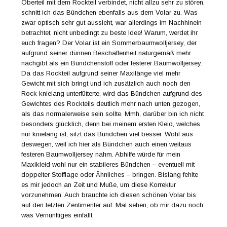
Oberteil mit dem Rockteil verbindet, nicht allzu sehr zu stören,
schnitt ich das Bündchen ebenfalls aus dem Volar zu. Was
zwar optisch sehr gut aussieht, war allerdings im Nachhinein
betrachtet, nicht unbedingt zu beste Idee! Warum, werdet ihr
euch fragen? Der Volar ist ein Sommerbaumwolljersey, der
aufgrund seiner dünnen Beschaffenheit naturgemäß mehr
nachgibt als ein Bündchenstoff oder festerer Baumwolljersey.
Da das Rockteil aufgrund seiner Maxilänge viel mehr
Gewicht mit sich bringt und ich zusätzlich auch noch den
Rock knielang unterfütterte, wird das Bündchen aufgrund des
Gewichtes des Rockteils deutlich mehr nach unten gezogen,
als das normalerweise sein sollte. Mmh, darüber bin ich nicht
besonders glücklich, denn bei meinem ersten Kleid, welches
nur knielang ist, sitzt das Bündchen viel besser. Wohl aus
deswegen, weil ich hier als Bündchen auch einen weitaus
festeren Baumwolljersey nahm. Abhilfe würde für mein
Maxikleid wohl nur ein stabileres Bündchen – eventuell mit
doppelter Stofflage oder Ähnliches – bringen. Bislang fehlte
es mir jedoch an Zeit und Muße, um diese Korrektur
vorzunehmen. Auch brauchte ich diesen schönen Volar bis
auf den letzten Zentimenter auf. Mal sehen, ob mir dazu noch
was Vernünftiges einfällt.