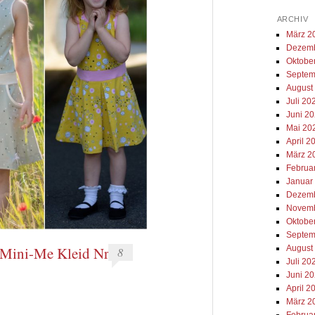
ARCHIV
März 2
Dezemb
Oktobe
Septem
August
Juli 20
Juni 2
Mai 20
April 2
März 2
Februa
Januar
Dezemb
Novemb
Oktobe
Septem
August
Mini-Me Kleid Nr.
8
Juli 20
Juni 2
April 2
März 2
Februa