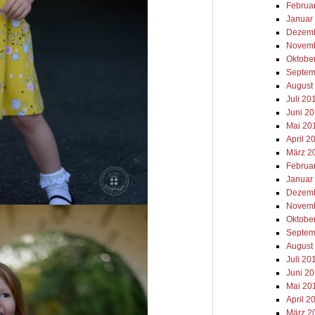
Februa
Januar
Dezemb
Novemb
Oktobe
Septem
August
Juli 20
Juni 2
Mai 20
April 2
März 2
Februa
Januar
Dezemb
Novemb
Oktobe
Septem
August
Juli 20
Juni 2
Mai 20
April 2
März 2