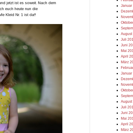
nd jetzt ist es soweit. Nach dem
Januar
ich euch heute nun die
Dezemb
e Kleid Nr. 1 ist da!!
Novemb
Oktobe
Septem
August
Juli 20
Juni 2
Mai 20
April 2
März 2
Februa
Januar
Dezemb
Novemb
Oktobe
Septem
August
Juli 20
Juni 2
Mai 20
April 2
März 2