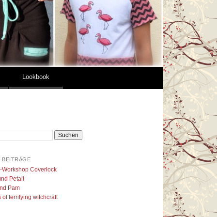
Lookbook
 BEITRÄGE
l-Workshop Coverlock
nd Petali
nd Pam
of terrifying witchcraft