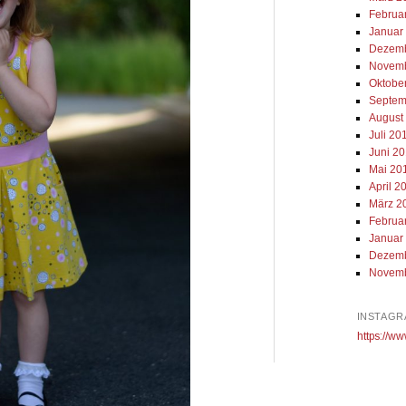
Februa
Januar
Dezemb
Novemb
Oktobe
Septem
August
Juli 20
Juni 2
Mai 20
April 2
März 2
Februa
Januar
Dezemb
Novemb
INSTAGR
https://ww