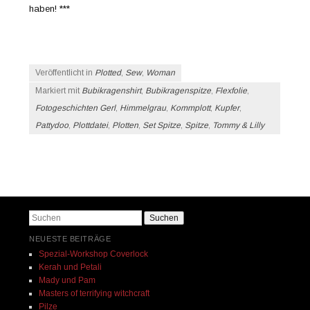
haben! ***
Veröffentlicht in
Plotted
,
Sew
,
Woman
Markiert mit
Bubikragenshirt
,
Bubikragenspitze
,
Flexfolie
,
Fotogeschichten Gerl
,
Himmelgrau
,
Kommplott
,
Kupfer
,
Pattydoo
,
Plottdatei
,
Plotten
,
Set Spitze
,
Spitze
,
Tommy & Lilly
Beitrags-Navigation
Suchen
NEUESTE BEITRÄGE
Spezial-Workshop Coverlock
Kerah und Petali
Mady und Pam
Masters of terrifying witchcraft
Pilze