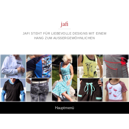
jafi
JAFI STEHT FÜR LIEBEVOLLE DESIGNS MIT EINEM
HANG ZUM AUSSERGEWÖHNLICHEN
Springe zum Inhalt
Hauptmenü