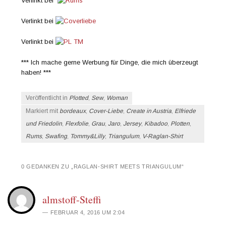
Verlinkt bei
Verlinkt bei
Verlinkt bei
*** Ich mache gerne Werbung für Dinge, die mich überzeugt
haben! ***
Veröffentlicht in
Plotted
,
Sew
,
Woman
Markiert mit
bordeaux
,
Cover-Liebe
,
Create in Austria
,
Elfriede
und Friedolin
,
Flexfolie
,
Grau
,
Jaro
,
Jersey
,
Kibadoo
,
Plotten
,
Rums
,
Swafing
,
Tommy&Lilly
,
Triangulum
,
V-Raglan-Shirt
0 GEDANKEN ZU „
RAGLAN-SHIRT MEETS TRIANGULUM
“
almstoff-Steffi
FEBRUAR 4, 2016 UM 2:04