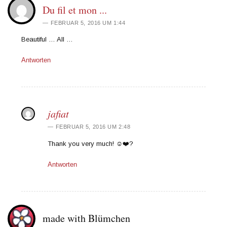
Du fil et mon ...
FEBRUAR 5, 2016 UM 1:44
Beautiful … All …
Antworten
jafiat
FEBRUAR 5, 2016 UM 2:48
Thank you very much! ☺️❤️?
Antworten
made with Blümchen