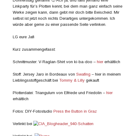
Donnerstag genannt! 🙂 Ach ja, und falls jemand eine
Linkparty für’s Plotten kennt, bei dem man ganz einfach seine
Werke zeigen kann, dann gebt mir doch bitte Beischeid. Mir
selbst ist jetzt noch nichts Derartiges untergekommen. Ich
würde aber gerne zu einer passende Seite verlinken.
LG eure Jafi
Kurz zusammengefasst:
Schnittmuster: V-Raglan-Shirt von ki-ba-doo –
hier
erhältlich
Stoff: Jersey Jaro in Bordeaux von
Swafing
– hier in meinem
Lieblingsstoffgeschäft bei
Tommy & Lilly
gekauft
Plotterdatei: Triangulum von Elfriede und Friedolin –
hier
erhältlich
Fotos: DIY-Fotostudio
Press the Button in Graz
Verlinkt bei