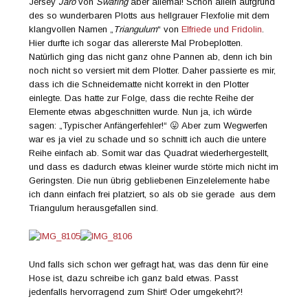
Jersey
Jaro
von
Swafing
aber allemal! Schon allein aufgrund
des so wunderbaren Plotts aus hellgrauer Flexfolie mit dem
klangvollen Namen „
Triangulum
“ von
Elfriede und Fridolin
.
Hier durfte ich sogar das allererste Mal Probeplotten.
Natürlich ging das nicht ganz ohne Pannen ab, denn ich bin
noch nicht so versiert mit dem Plotter. Daher passierte es mir,
dass ich die Schneidematte nicht korrekt in den Plotter
einlegte. Das hatte zur Folge, dass die rechte Reihe der
Elemente etwas abgeschnitten wurde. Nun ja, ich würde
sagen: „Typischer Anfängerfehler!“ 😛 Aber zum Wegwerfen
war es ja viel zu schade und so schnitt ich auch die untere
Reihe einfach ab. Somit war das Quadrat wiederhergestellt,
und dass es dadurch etwas kleiner wurde störte mich nicht im
Geringsten. Die nun übrig gebliebenen Einzelelemente habe
ich dann einfach frei platziert, so als ob sie gerade aus dem
Triangulum herausgefallen sind.
Und falls sich schon wer gefragt hat, was das denn für eine
Hose ist, dazu schreibe ich ganz bald etwas. Passt
jedenfalls hervorragend zum Shirt! Oder umgekehrt?!