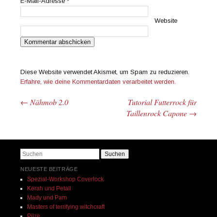
E-Mail-Adresse
*
Website
Diese Website verwendet Akismet, um Spam zu reduzieren.
Erfahre, wie deine Kommentardaten verarbeitet werden.
←
Nähmob 2.0
Tutorial Futterrock für
Beitrags-Navigation
Taillenrock Capone
→
Suchen
NEUESTE BEITRÄGE
Spezial-Workshop Coverlock
Kerah und Petali
Mady und Pam
Masters of terrifying witchcraft
Pilze