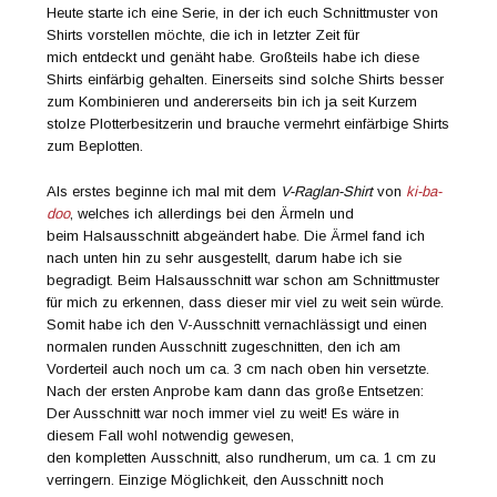
Heute starte ich eine Serie, in der ich euch Schnittmuster von
Shirts vorstellen möchte, die ich in letzter Zeit für
mich entdeckt und genäht habe. Großteils habe ich diese
Shirts einfärbig gehalten. Einerseits sind solche Shirts besser
zum Kombinieren und andererseits bin ich ja seit Kurzem
stolze Plotterbesitzerin und brauche vermehrt einfärbige Shirts
zum Beplotten.
Als erstes beginne ich mal mit dem
V-Raglan-Shirt
von
ki-ba-
doo
, welches ich allerdings bei den Ärmeln und
beim Halsausschnitt abgeändert habe. Die Ärmel fand ich
nach unten hin zu sehr ausgestellt, darum habe ich sie
begradigt. Beim Halsausschnitt war schon am Schnittmuster
für mich zu erkennen, dass dieser mir viel zu weit sein würde.
Somit habe ich den V-Ausschnitt vernachlässigt und einen
normalen runden Ausschnitt zugeschnitten, den ich am
Vorderteil auch noch um ca. 3 cm nach oben hin versetzte.
Nach der ersten Anprobe kam dann das große Entsetzen:
Der Ausschnitt war noch immer viel zu weit! Es wäre in
diesem Fall wohl notwendig gewesen,
den kompletten Ausschnitt, also rundherum, um ca. 1 cm zu
verringern. Einzige Möglichkeit, den Ausschnitt noch