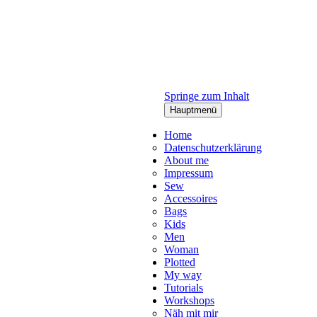
Springe zum Inhalt
Hauptmenü
Home
Datenschutzerklärung
About me
Impressum
Sew
Accessoires
Bags
Kids
Men
Woman
Plotted
My way
Tutorials
Workshops
Näh mit mir