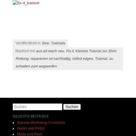
Veröffentlicht in
Sew
,
Tutorials
Markiert mit
aus alt mach neu
,
Fix it
,
Kleines Tutorial zur Shirt-
Rettung
,
reparieren ist nachhaltig
,
rolled edges
,
Tutorial
,
zu
schaden zum wegwerfen
Beitrags-Navigation
Suchen
NEUESTE BEITRÄGE
Spezial-Workshop Coverlock
Kerah und Petali
Mady und Pam