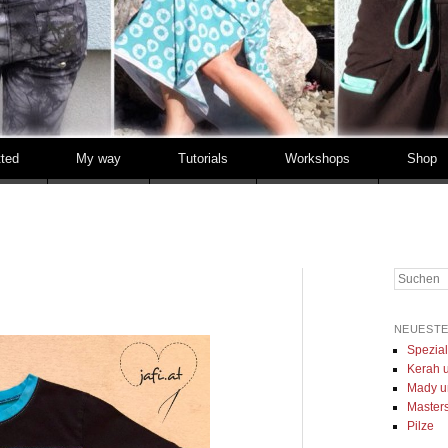
tted
My way
Tutorials
Workshops
Shop
Suchen
NEUESTE
Spezia
Kerah u
Mady u
Masters 
Pilze