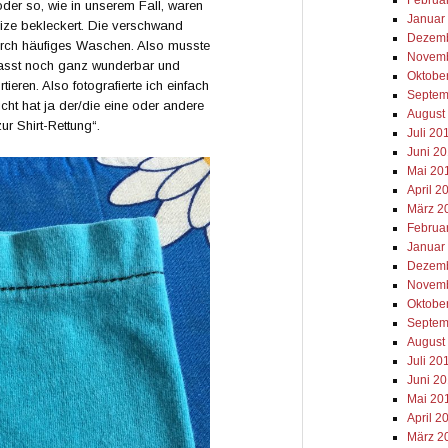
oder so, wie in unserem Fall, waren
Januar
ize bekleckert. Die verschwand
Dezemb
durch häufiges Waschen. Also musste
Novemb
 passt noch ganz wunderbar und
Oktobe
eren. Also fotografierte ich einfach
Septem
icht hat ja der/die eine oder andere
August
ur Shirt-Rettung“.
Juli 20
Juni 2
Mai 20
April 2
März 2
Februa
Januar
Dezemb
Novemb
Oktobe
Septem
August
Juli 20
Juni 2
Mai 20
April 2
März 2