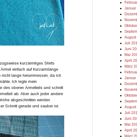
Februa
Januar
Dezemb
Novemb
Oktobe
Septem
August
Juli 20
Juni 2
Mai 20
April 2
ugsweise kurzärmliges Shirts
März 2
e Ärmel einfach auf Kurzarmlänge
Februa
ch nicht lange herummessen, da ich
Januar
nähte. Ich legte mein
Dezemb
e des oberen Ärmelteils und schnitt
Novemb
rmelteil ab. Aber auch jeder andere
Oktobe
mhöhe abgeschnitten werden.
Septem
ser Schnitt gerade und sauber ist.
August
Juli 20
Juni 2
Mai 20
April 2
März 2