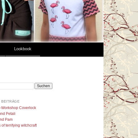
Lookbook
 BEITRÄGE
l-Workshop Coverlock
nd Petali
nd Pam
of terrifying witchcraft