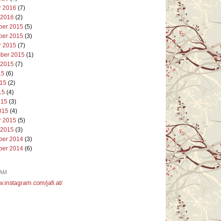
r 2016
(7)
 2016
(2)
er 2015
(5)
er 2015
(3)
r 2015
(7)
ber 2015
(1)
 2015
(7)
15
(6)
015
(2)
15
(4)
015
(3)
015
(4)
r 2015
(5)
 2015
(3)
er 2014
(3)
er 2014
(6)
AM
w.instagram.com/jafi.at/