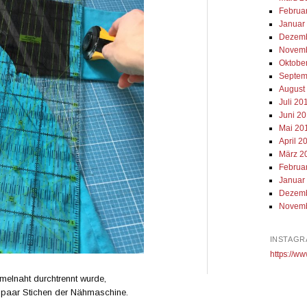
Februa
Januar
Dezemb
Novemb
Oktobe
Septem
August
Juli 20
Juni 2
Mai 20
April 2
März 2
Februa
Januar
Dezemb
Novemb
INSTAGR
https://ww
rmelnaht durchtrennt wurde,
n paar Stichen der Nähmaschine.