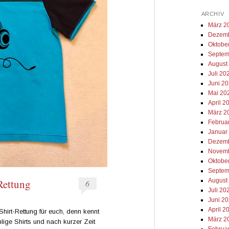
ARCHIV
März 2
Dezemb
Oktobe
Septem
August
Juli 20
Juni 2
Mai 20
April 2
März 2
Februa
Januar
Dezemb
Novemb
Oktobe
Septem
August
-Rettung
6
Juli 20
Juni 2
April 2
Shirt-Rettung für euch, denn kennt
März 2
lige Shirts und nach kurzer Zeit
Februa