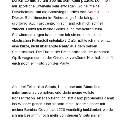
Da ich ab und zu am See mit dem Kanu paddle, kommen
mir sportliche Unterteile sehr entgegen. So fiel meine
Entscheidung auf die Shortylegs Ladies von
Sara & Julez
.
Dieses Schnittmuster im Retrodesign finde ich ganz
großartig. Auch größentechnisch fand ich mich schnell
zurecht. Damit ich meine Shorts auch tatsächlich zum
Schwimmen tragen kann, habe ich sie noch mit einem
elastischen Futterstoff unterfüttert. Dafür nähte ich mir einfach
eine kurze, nicht überlappte Panty aus dem selben
Schnittmuster. Die Enden der Beine habe ich der dezenten
Optik wegen nur mit der Overlock versäumt. Hier habe ich für
euch noch ein Foto von der Panty.
Alle drei Teile, also Shorts, Unterhose und Bündchen,
miteinander zu vernähen, erforderte meine vollste
Konzentration. Aber so kann ich jetzt ganz problemlos damit
ins Wasser gehen. Und sobald mein Bandeinfasser mit
meiner Bernina Coverlock L220 vernünftig funktioniert, werde
ich mir bestimmt noch mehr von diesen Shorts nähen.