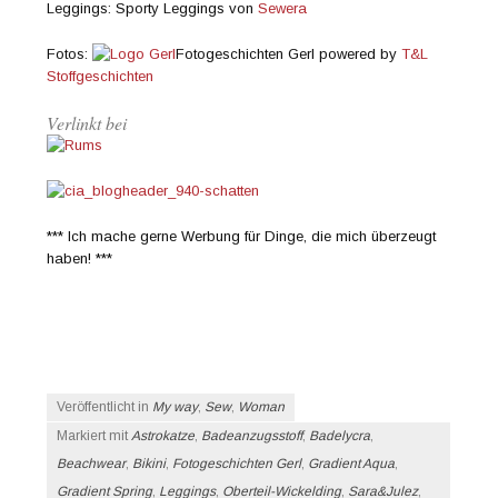
Leggings: Sporty Leggings von
Sewera
Fotos:
Fotogeschichten Gerl powered by
T&L
Stoffgeschichten
Verlinkt bei
*** Ich mache gerne Werbung für Dinge, die mich überzeugt
haben! ***
Veröffentlicht in
My way
,
Sew
,
Woman
Markiert mit
Astrokatze
,
Badeanzugsstoff
,
Badelycra
,
Beachwear
,
Bikini
,
Fotogeschichten Gerl
,
Gradient Aqua
,
Gradient Spring
,
Leggings
,
Oberteil-Wickelding
,
Sara&Julez
,