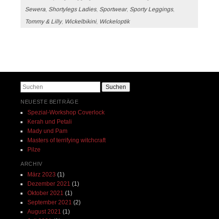
Sewera
,
Shortylegs Ladies
,
Sportwear
,
Sporty Leggings
,
Tommy & Lilly
,
Wickelbikini
,
Wickeloptik
Beitrags-Navigation
Suchen
NEUESTE BEITRÄGE
Spezial-Workshop Coverlock
Kerah und Petali
Mady und Pam
Masters of terrifying witchcraft
Pilze
ARCHIV
März 2023
(1)
Dezember 2021
(1)
Oktober 2021
(1)
September 2021
(2)
August 2021
(1)