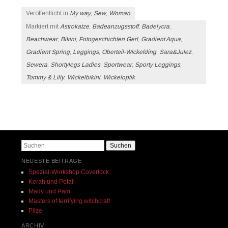
Veröffentlicht in
My way
,
Sew
,
Woman
Markiert mit
Astrokatze
,
Badeanzugsstoff
,
Badelycra
,
Beachwear
,
Bikini
,
Fotogeschichten Gerl
,
Gradient Aqua
,
Gradient Spring
,
Leggings
,
Oberteil-Wickelding
,
Sara&Julez
,
Sewera
,
Shortylegs Ladies
,
Sportwear
,
Sporty Leggings
,
Tommy & Lilly
,
Wickelbikini
,
Wickeloptik
Beitrags-Navigation
Suchen
NEUESTE BEITRÄGE
Spezial-Workshop Coverlock
Kerah und Petali
Mady und Pam
Masters of terrifying witchcraft
Pilze
ARCHIV