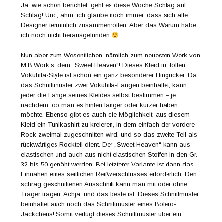
Ja, wie schon berichtet, geht es diese Woche Schlag auf
Schlag! Und, ähm, ich glaube noch immer, dass sich alle
Designer terminlich zusammenrotten. Aber das Warum habe
ich noch nicht herausgefunden
Nun aber zum Wesentlichen, nämlich zum neuesten Werk von
M.B.Work’s, dem „Sweet Heaven“! Dieses Kleid im tollen
Vokuhila-Style ist schon ein ganz besonderer Hingucker. Da
das Schnittmuster zwei Vokuhila-Längen beinhaltet, kann
jeder die Länge seines Kleides selbst bestimmen – je
nachdem, ob man es hinten länger oder kürzer haben
möchte. Ebenso gibt es auch die Möglichkeit, aus diesem
Kleid ein Tunikashirt zu kreieren, in dem einfach der vordere
Rock zweimal zugeschnitten wird, und so das zweite Teil als
rückwärtiges Rockteil dient. Der „Sweet Heaven“ kann aus
elastischen und auch aus nicht elastischen Stoffen in den Gr.
32 bis 50 genäht werden. Bei letzterer Variante ist dann das
Einnähen eines seitlichen Reißverschlusses erforderlich. Den
schräg geschnittenen Ausschnitt kann man mit oder ohne
Träger tragen. Achja, und das beste ist: Dieses Schnittmuster
beinhaltet auch noch das Schnittmuster eines Bolero-
Jäckchens! Somit verfügt dieses Schnittmuster über ein