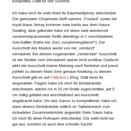
komplettes Outfit für den Sommer.
Ich habe mich für mein Kleid für Baumwolljersey entschieden.
Der gemustere Ornamente-Stoff namens „Foulard“ sowie der
royal-blaue Jersey kommen zwar beide aus dem Hause
Swafing, aber gefunden habe ich diese zwei wundervoll
zusammenpassenden Stoffe allerdings in 2 verschiedenen
Geschäften (Siehe bei „Kurz zusammengefasst“!). Der
Ausschnitt des Kleides wurde von mir „verstürzt“
versäubert. Bei diesem sogenannten „verstürzten“ Ausschnitt
ist der Streifen zum Versäubern außen nicht sichtbar. Dadurch
wirkt der Ausschnitt meiner Meinung nach femininer und passt
perfekt zu diesem Kleid. Eine genaue Anleitung zu diesem
Ausschnitt gibt es auf
Pattydoo’s
Blog. Statt eines fix
angenähten Trägers habe ich mich für Bindebänder
entschieden, welche ich in 10 cm Breite zugeschnitten, auf 5
cm mittig gefaltet und anschließend am Ausschnitt
angebracht habe. Um das Ganze zu komplettieren, habe ich
dann ebenso Bindebänder seitlich im Taillenbereich zum
rückwärten Zusammenbinden angenäht. Beim Saum habe
ich mich für einen Rollsaum entschieden. Der sieht nicht nur
gut aus, sondern ist auch eine schnelle Sache!