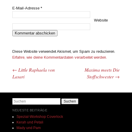
E-Mail-Adresse
*
Website
Diese Website verwendet Akismet, um Spam zu reduzieren.
Erfahre, wie deine Kommentardaten verarbeitet werden.
←
Little Raphaela von
Maxima meets Die
Beitrags-Navigation
Lasari
Stoffschwester
→
Suchen
NEUESTE BEITRÄGE
Spezial-Workshop Coverlock
Kerah und Petali
Mady und Pam