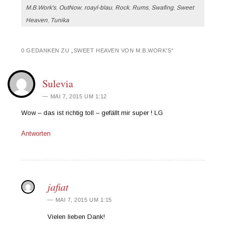
M.B.Work's
,
OutNow
,
roayl-blau
,
Rock
,
Rums
,
Swafing
,
Sweet
Heaven
,
Tunika
0 GEDANKEN ZU „
SWEET HEAVEN VON M.B.WORK’S
“
Sulevia
MAI 7, 2015 UM 1:12
Wow – das ist richtig toll – gefällt mir super ! LG
Antworten
jafiat
MAI 7, 2015 UM 1:15
Vielen lieben Dank!