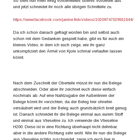
So sieht nun mein fertig vorbereitetes oberes Vorderteil aus
und jetzt schneidet ihr noch alle übrigen Schnitteile zu.
https://www.facebook.com/janine.fink/videos/10209747029911644/
Da ich schon danach gefragt worden bin und selbst auch
schon mit dem Gedanken gespielt habe, gibt es für euch ein
kleines Video, in dem ich euch zeige, wie ihr ganz
unkompliziert den Ärmel von Kjole schmal verlaufen lassen
könnt.
Nach dem Zuschnitt der Oberteile müsst ihr nun die Belege
abschneiden. Oder aber ihr zeichnet euch diese einfach
nochmals ab. Auf eine Nahtzugabe der Außenlinien der
Belege könnt ihr verzichten, da der Beleg hier ohnehin
versäubert wird und der Beleg auch grundsätzlich breit genug
ist. Danach schneidet ihr die Belege einmal aus eurem Stoff
und einmal aus Vlieseline zu. Ich verwende die Vlieseline
H200. Diese ist in eine Richtung überhaupt nicht dehnbar,
aber in die andere Richtung sehr wohl. Wie ihr nun die Belege
aus Vlieseline richtig zuschneidet, zeige ich euch hier in