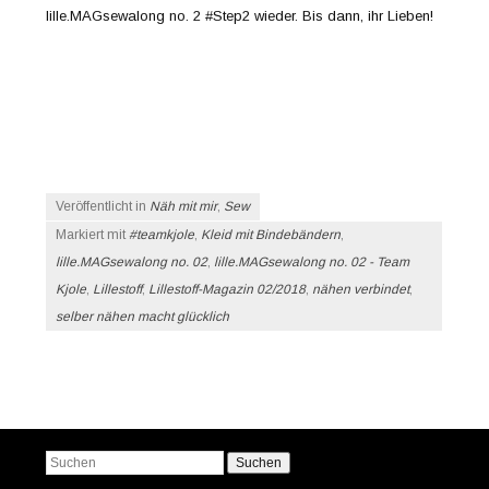
lille.MAGsewalong no. 2 #Step2 wieder. Bis dann, ihr Lieben!
Veröffentlicht in
Näh mit mir
,
Sew
Markiert mit
#teamkjole
,
Kleid mit Bindebändern
,
lille.MAGsewalong no. 02
,
lille.MAGsewalong no. 02 - Team
Kjole
,
Lillestoff
,
Lillestoff-Magazin 02/2018
,
nähen verbindet
,
selber nähen macht glücklich
Beitrags-Navigation
Suchen