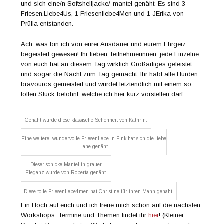
und sich eine/n Softshelljacke/-mantel genäht. Es sind 3
Friesen.Liebe4Us, 1 Friesenliebe4Men und 1 JErika von
Prülla entstanden.
Ach, was bin ich von eurer Ausdauer und eurem Ehrgeiz
begeistert gewesen! Ihr lieben Teilnehmerinnen, jede Einzelne
von euch hat an diesem Tag wirklich Großartiges geleistet
und sogar die Nacht zum Tag gemacht. Ihr habt alle Hürden
bravourös gemeistert und wurdet letztendlich mit einem so
tollen Stück belohnt, welche ich hier kurz vorstellen darf.
Genäht wurde diese klassische Schönheit von Kathrin.
Eine weitere, wundervolle Friesenliebe in Pink hat sich die liebe
Liane genäht.
Dieser schicke Mantel in grauer
Eleganz wurde von Roberta genäht.
Diese tolle Friesenliebe4men hat Christine für ihren Mann genäht.
Ein Hoch auf euch und ich freue mich schon auf die nächsten
Workshops. Termine und Themen findet ihr
hier
! (Kleiner