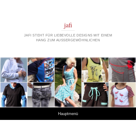
jafi
JAFI STEHT FÜR LIEBEVOLLE DESIGNS MIT EINEM
HANG ZUM AUSSERGEWÖHNLICHEN
Springe zum Inhalt
Hauptmenü