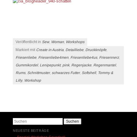
Veröffentlicht in
Sew
,
Woman
,
Workshops
Markiert mit
Create in Austria
,
Detailliebe
,
Druckknöpfe
,
Friesenliebe
,
Friesenliebe4men
,
Friesenliebe4us
,
Friesennerz
,
Gummikordel
,
Lenipepunkt
,
pink
,
Regenjacke
,
Regenmantel
,
Rums
,
Schnittmuster
,
schwarzes Futter
,
Softshell
,
Tommy &
Lilly
,
Workshop
Beitrags-Navigation
Suchen
NEUESTE BEITRÄGE