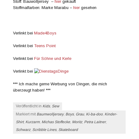
Stoff: Bauwolljersey –
hier
gekauft
Stoffmalfarben: Marke Marabu –
hier
gesehen
Verlinkt bei
Made4Boys
Verlinkt bei
Teens Point
Verlinkt bei
Für Söhne und Kerle
Verlinkt bei
*** Ich mache gerne Werbung von Dingen, die mich
überzeugt haben! ***
Veröffentlicht in
Kids
,
Sew
Markiert mit
Baumwolljersey
,
Boys
,
Grau
,
Ki-ba-doo
,
Kinder-
Shirt
,
Kurzarm
,
Michas Stoffecke
,
Moritz
,
Petra Laitner
,
Schwarz
,
Scribble Lines
,
Skateboard