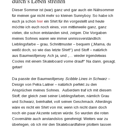
durch’s Leben streifen
Dieser Sommer ist (war) ganz und gar auch ein Nähsommer
für meinen gar nicht mehr so kleinen Sunnyboy. So habe ich
euch ja schon
hier
ein Shirt für ihn vorgestellt und heute
möchte ich euch noch eines, von mittlerweile ganz, ganz
vielen, die schon entstanden sind, zeigen. Die Vorgaben
meines Sohnes waren wie immer unmissverständlich:
Lieblingsfarbe – grau, Schnittmuster – bequem („Mama, du
weißt doch, so wie das letzte Shirt!“) und Stoff – natürlich
aus Baumwolljersey. Ach ja, und „… wieder irgendetwas
Cooles mit einem Skateboard vorne drauf!“ Na dann, gesagt,
getan!
Da passte der Baumwolljersey
Scibble Lines in Schwarz
–
Design von Petra Laitner – natürlich perfekt zu den
Ansprüchen meines Sohnes. Außerdem traf ich mit diesem
Stoff, der gleich zwei seiner Lieblingsfarben, nämlich Grau
und Schwarz, beinhaltet, voll seinen Geschmack. Allerdings
wäre es nicht ein Shirt von mir, wenn ich nicht dann doch
noch ein paar Akzente setzen würde. So wurden die roten
Covernähte auch anstandslos genehmigt. Weiters war zu
überlegen, ob ich mir den Skateboardfahrer plottern lassen