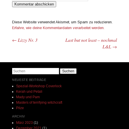
Diese Website verwendet Akismet, um Spam zu reduzieren.
Erfahre, wie deine Kommentardaten verarbeitet werden.
←
Lizzy Nr. 3
Last but not least – nochmal
Beitrags-Navigation
L&L
→
Suchen
NEUESTE BEITRÄGE
Spezial-Workshop Coverlock
Kerah und Petali
Mady und Pam
Masters of terrifying witchcraft
Pilze
ARCHIV
März 2023
(1)
Dezember 2021
(1)