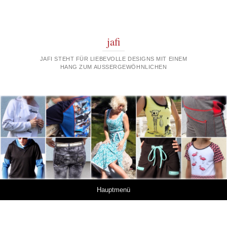
jafi
JAFI STEHT FÜR LIEBEVOLLE DESIGNS MIT EINEM
HANG ZUM AUSSERGEWÖHNLICHEN
Springe zum Inhalt
Hauptmenü