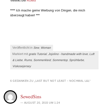
Verlinkt bei
RUMS
**** Ich mache gerne Werbung von Dingen, die mich
überzeugt haben! ***
Veröffentlicht in
Sew
,
Woman
Markiert mit
gratis Tutorial
,
Jojolino - handmade with love
,
Luft
& Liebe
,
Rums
,
Sommerkleid
,
Sommertop
,
Sprühfarbe
,
Viskosejersey
6 GEDANKEN ZU „
LAST BUT NOT LEAST – NOCHMAL L&L
“
SewedSins
AUGUST 20, 2015 UM 1:24