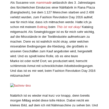
Als Susanne von
mamimade
anlässlich des 3. Jahrestages
des fürchterlichen Einsturzes einer Nähfabrik in Rana Plaza
(Bangladesh), bei dem 1.127 Menschen starben und 2.438
verletzt wurden, zum Fashion Revolution Day 2016 aufrief,
war für mich klar, dass ich mitmachen werde. Hatte ich ja
schon mit meinem
Beitrag
beim
This ist not okay!
Katalog
mitgemacht. Als Sewingblogger ist es für mich sehr wichtig,
auf die Missstände in der Textilindustrie aufmerksam zu
machen. Denn es ist wahrlich nicht okay, unter welchen
miserablen Bedingungen die Kleidung, die großteils in
unseren Geschäften zum Kauf angeboten wird, hergestellt
wird. Und es spielt keine Rolle, ob es eine teure
Marke ist oder nicht! Dort, wo produziert wird, herrscht
schlimmste Armut mit schrecklichsten Arbeitsbedingungen.
Und das ist es mir wert, beim Fashion Revolution Day 2016
mitzumachen!
Natürlich ist es wieder mal kurz vor knapp, denn bereits
morgen Mittag endet diese tolle Aktion. Dabei reicht ein
kleines Bild, auf dem ich mit Nähmaschine zu sehen bin. Und