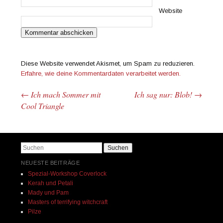
Website
Diese Website verwendet Akismet, um Spam zu reduzieren.
Erfahre, wie deine Kommentardaten verarbeitet werden.
←
Ich mach Sommer mit
Ich sag nur: Blob!
→
Beitrags-Navigation
Cool Triangle
Suchen
NEUESTE BEITRÄGE
Spezial-Workshop Coverlock
Kerah und Petali
Mady und Pam
Masters of terrifying witchcraft
Pilze