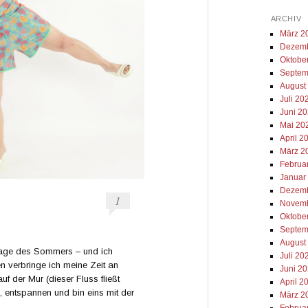
ARCHIV
März 2
Dezemb
Oktobe
Septem
August
Juli 20
Juni 2
Mai 20
April 2
März 2
Februa
Januar
Dezemb
1
Novemb
Oktobe
Septem
August
 Tage des Sommers – und ich
Juli 20
en verbringe ich meine Zeit an
Juni 2
 der Mur (dieser Fluss fließt
April 2
, entspannen und bin eins mit der
März 2
Februa