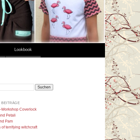
Lookbook
 BEITRÄGE
l-Workshop Coverlock
nd Petali
nd Pam
of terrifying witchcraft