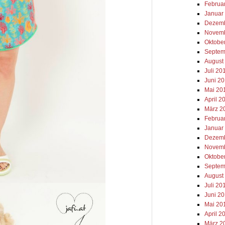
Februa
Januar
Dezemb
Novemb
Oktobe
Septem
August
Juli 20
Juni 2
Mai 20
April 2
März 2
Februa
Januar
Dezemb
Novemb
Oktobe
Septem
August
Juli 20
Juni 2
Mai 20
April 2
März 2