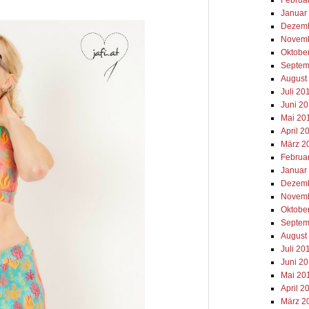
Januar
Dezemb
Novemb
Oktobe
Septem
August
Juli 20
Juni 2
Mai 20
April 2
März 2
Februa
Januar
Dezemb
Novemb
Oktobe
Septem
August
Juli 20
Juni 2
Mai 20
April 2
März 2