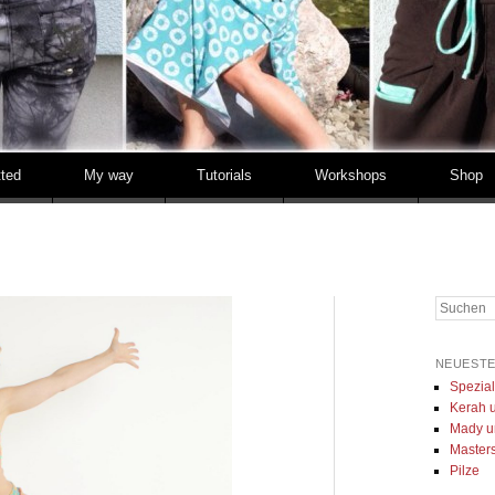
tted
My way
Tutorials
Workshops
Shop
Suchen
NEUESTE
Spezia
Kerah u
Mady u
Masters 
Pilze