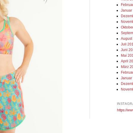
Februa
Januar
Dezemb
Novemb
Oktobe
Septem
August
Juli 20
Juni 2
Mai 20
April 2
März 2
Februa
Januar
Dezemb
Novemb
INSTAGR
https://ww