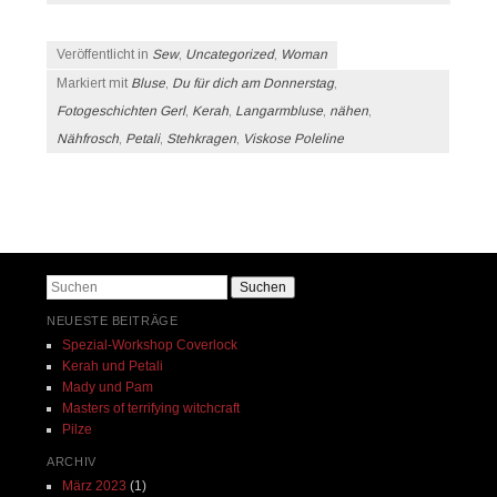
Veröffentlicht in
Sew
,
Uncategorized
,
Woman
Markiert mit
Bluse
,
Du für dich am Donnerstag
,
Fotogeschichten Gerl
,
Kerah
,
Langarmbluse
,
nähen
,
Nähfrosch
,
Petali
,
Stehkragen
,
Viskose Poleline
Beitrags-Navigation
Suchen
NEUESTE BEITRÄGE
Spezial-Workshop Coverlock
Kerah und Petali
Mady und Pam
Masters of terrifying witchcraft
Pilze
ARCHIV
März 2023
(1)