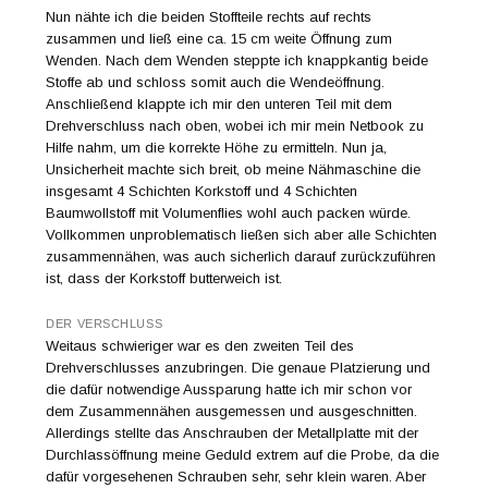
Nun nähte ich die beiden Stoffteile rechts auf rechts
zusammen und ließ eine ca. 15 cm weite Öffnung zum
Wenden. Nach dem Wenden steppte ich knappkantig beide
Stoffe ab und schloss somit auch die Wendeöffnung.
Anschließend klappte ich mir den unteren Teil mit dem
Drehverschluss nach oben, wobei ich mir mein Netbook zu
Hilfe nahm, um die korrekte Höhe zu ermitteln. Nun ja,
Unsicherheit machte sich breit, ob meine Nähmaschine die
insgesamt 4 Schichten Korkstoff und 4 Schichten
Baumwollstoff mit Volumenflies wohl auch packen würde.
Vollkommen unproblematisch ließen sich aber alle Schichten
zusammennähen, was auch sicherlich darauf zurückzuführen
ist, dass der Korkstoff butterweich ist.
DER VERSCHLUSS
Weitaus schwieriger war es den zweiten Teil des
Drehverschlusses anzubringen. Die genaue Platzierung und
die dafür notwendige Aussparung hatte ich mir schon vor
dem Zusammennähen ausgemessen und ausgeschnitten.
Allerdings stellte das Anschrauben der Metallplatte mit der
Durchlassöffnung meine Geduld extrem auf die Probe, da die
dafür vorgesehenen Schrauben sehr, sehr klein waren. Aber