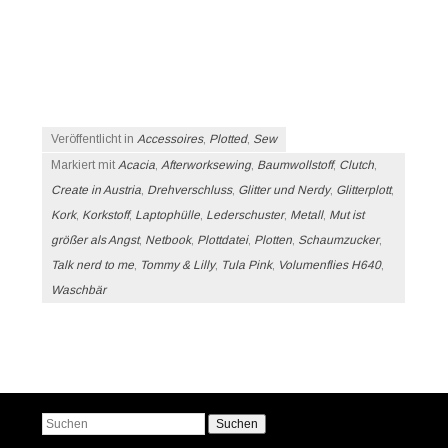
Veröffentlicht in
Accessoires
,
Plotted
,
Sew
Markiert mit
Acacia
,
Afterworksewing
,
Baumwollstoff
,
Clutch
,
Create in Austria
,
Drehverschluss
,
Glitter und Nerdy
,
Glitterplott
,
Kork
,
Korkstoff
,
Laptophülle
,
Lederschuster
,
Metall
,
Mut ist
größer als Angst
,
Netbook
,
Plottdatei
,
Plotten
,
Schaumzucker
,
Talk nerd to me
,
Tommy & Lilly
,
Tula Pink
,
Volumenflies H640
,
Waschbär
Beitrags-Navigation
Suchen