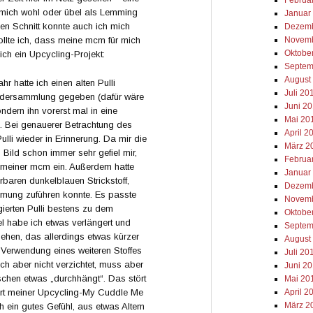
 mich wohl oder übel als Lemming
Januar
n Schnitt konnte auch ich mich
Dezemb
Novemb
wollte ich, dass meine mcm für mich
Oktobe
ch ein Upcycling-Projekt:
Septem
August
r hatte ich einen alten Pulli
Juli 20
kleidersammlung gegeben (dafür wäre
Juni 2
ondern ihn vorerst mal in eine
Mai 20
n. Bei genauerer Betrachtung des
April 2
lli wieder in Erinnerung. Da mir die
März 2
n Bild schon immer sehr gefiel mir,
Februa
l meiner mcm ein. Außerdem hatte
Januar
baren dunkelblauen Strickstoff,
Dezemb
mmung zuführen konnte. Es passte
Novemb
gierten Pulli bestens zu dem
Oktobe
el habe ich etwas verlängert und
Septem
ehen, das allerdings etwas kürzer
August
ch Verwendung eines weiteren Stoffes
Juli 20
ch aber nicht verzichtet, muss aber
Juni 2
schen etwas „durchhängt“. Das stört
Mai 20
April 2
ort meiner Upcycling-My Cuddle Me
März 2
ch ein gutes Gefühl, aus etwas Altem