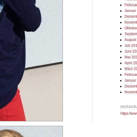
Februa
Januar
Dezemb
Novemb
Oktobe
Septem
August
Juli 20
Juni 2
Mai 20
April 2
März 2
Februa
Januar
Dezemb
Novemb
INSTAGR
https://ww