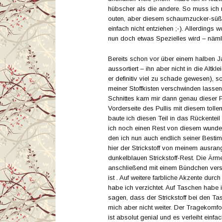
hübscher als die andere. So muss ich
outen, aber diesem schaumzucker-süße
einfach nicht entziehen ;-). Allerdings 
nun doch etwas Spezielles wird – nämli
Bereits schon vor über einem halben Jah
aussortiert – ihn aber nicht in die Alt
er definitiv viel zu schade gewesen), s
meiner Stoffkisten verschwinden lasse
Schnittes kam mir dann genau dieser Pu
Vorderseite des Pullis mit diesem tolle
baute ich diesen Teil in das Rückentei
ich noch einen Rest von diesem wunder
den ich nun auch endlich seiner Besti
hier der Strickstoff von meinem ausran
dunkelblauen Strickstoff-Rest. Die Ärm
anschließend mit einem Bündchen vers
ist . Auf weitere farbliche Akzente dur
habe ich verzichtet. Auf Taschen habe i
sagen, dass der Strickstoff bei den Ta
mich aber nicht weiter. Der Tragekomf
ist absolut genial und es verleiht einfa