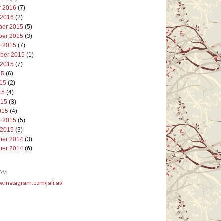
r 2016
(7)
 2016
(2)
er 2015
(5)
er 2015
(3)
r 2015
(7)
ber 2015
(1)
 2015
(7)
15
(6)
015
(2)
15
(4)
015
(3)
015
(4)
r 2015
(5)
 2015
(3)
er 2014
(3)
er 2014
(6)
AM
w.instagram.com/jafi.at/