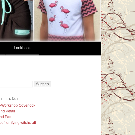
Lookbook
 BEITRÄGE
l-Workshop Coverlock
nd Petali
nd Pam
of terrifying witchcraft