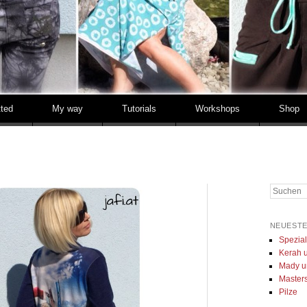
tted
My way
Tutorials
Workshops
Shop
Suchen
NEUESTE
Spezia
Kerah u
Mady u
Masters 
Pilze