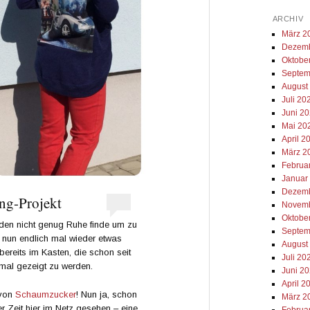
ARCHIV
März 2
Dezemb
Oktobe
Septem
August
Juli 20
Juni 2
Mai 20
April 2
März 2
Februa
Januar
Dezemb
ng-Projekt
Novemb
Oktobe
en nicht genug Ruhe finde um zu
Septem
h nun endlich mal wieder etwas
August
ereits im Kasten, die schon seit
Juli 20
 mal gezeigt zu werden.
Juni 2
April 2
 von
Schaumzucker
! Nun ja, schon
März 2
er Zeit hier im Netz gesehen – eine
Februa