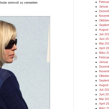
Februa
ste sinnvoll zu verwerten.
Januar
Dezemb
Novemb
Oktobe
Septem
August
Juli 20
Juni 2
Mai 20
April 2
März 2
Februa
Januar
Dezemb
Novemb
Oktobe
Septem
August
Juli 20
Juni 2
Mai 20
April 2
März 2