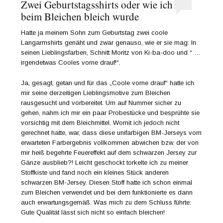
Zwei Geburtstagsshirts oder wie ich
beim Bleichen bleich wurde
Hatte ja meinem Sohn zum Geburtstag zwei coole
Langarmshirts genäht und zwar genauso, wie er sie mag: In
seinen Lieblingsfarben, Schnitt Moritz von Ki-ba-doo und “ …
irgendetwas Cooles vorne drauf!“.
Ja, gesagt, getan und für das „Coole vorne drauf“ hatte ich
mir seine derzeitigen Lieblingsmotive zum Bleichen
rausgesucht und vorbereitet. Um auf Nummer sicher zu
gehen, nahm ich mir ein paar Probestücke und besprühte sie
vorsichtig mit dem Bleichmittel. Womit ich jedoch nicht
gerechnet hatte, war, dass diese unifarbigen BM-Jerseys vom
erwarteten Farbergebnis vollkommen abwichen bzw. der von
mir heiß begehrte Feuereffekt auf dem schwarzen Jersey zur
Gänze ausblieb?! Leicht geschockt torkelte ich zu meiner
Stoffkiste und fand noch ein kleines Stück anderen
schwarzen BM-Jersey. Diesen Stoff hatte ich schon einmal
zum Bleichen verwendet und bei dem funktionierte es dann
auch erwartungsgemäß. Was mich zu dem Schluss führte:
Gute Qualität lässt sich nicht so einfach bleichen!