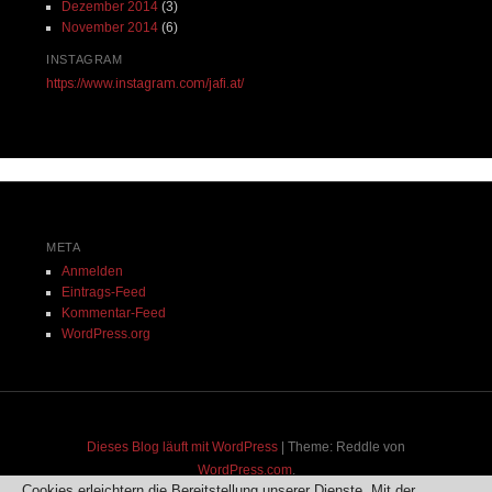
Dezember 2014
(3)
November 2014
(6)
INSTAGRAM
https://www.instagram.com/jafi.at/
META
Anmelden
Eintrags-Feed
Kommentar-Feed
WordPress.org
Dieses Blog läuft mit WordPress
|
Theme: Reddle von
WordPress.com
.
Cookies erleichtern die Bereitstellung unserer Dienste. Mit der