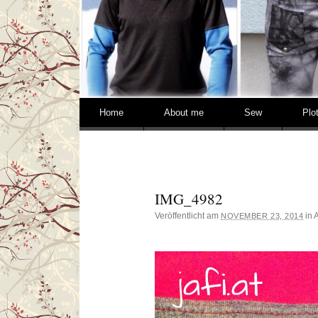
Springe zum Inhalt
Home
About me
Sew
Plo
IMG_4982
Veröffentlicht am
in 
NOVEMBER 23, 2014