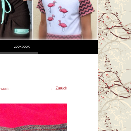
Lookbook
← Zurück
h wurde