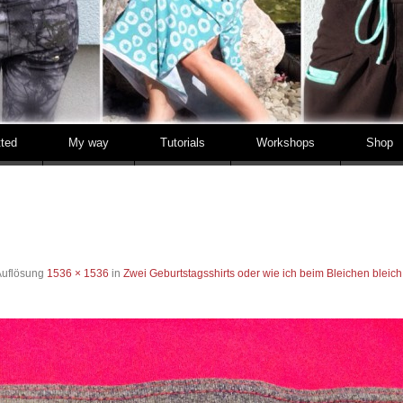
tted
My way
Tutorials
Workshops
Shop
Auflösung
1536 × 1536
in
Zwei Geburtstagsshirts oder wie ich beim Bleichen bleic