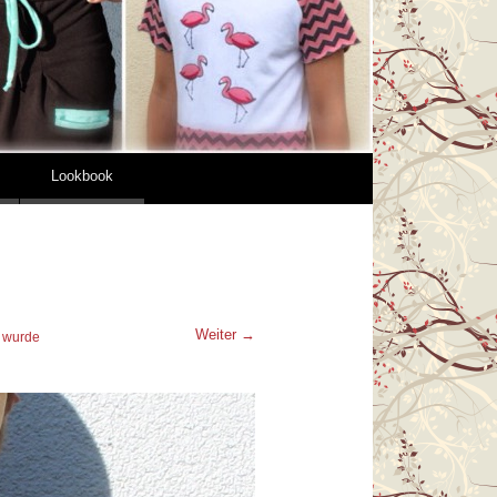
Lookbook
Weiter →
h wurde