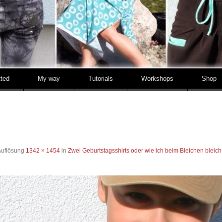
tted
My way
Tutorials
Workshops
Shop
Auflösung
1342 × 1454
in
Zwei Geburtstagsshirts oder wie ich beim Bleichen bleic