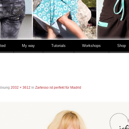
tted
My way
Tutorials
Workshops
Shop
flösung
2032 × 3612
in
Zartesso ist perfekt für Madrid