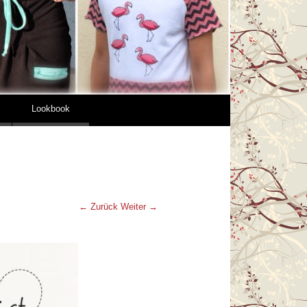
Lookbook
← Zurück
Weiter →