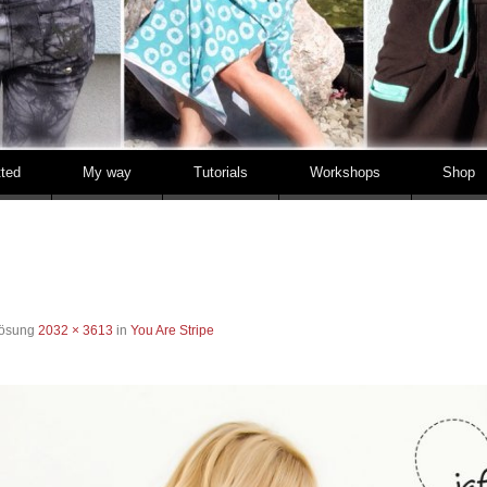
tted
My way
Tutorials
Workshops
Shop
lösung
2032 × 3613
in
You Are Stripe