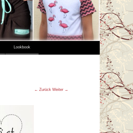
Lookbook
← Zurück
Weiter →