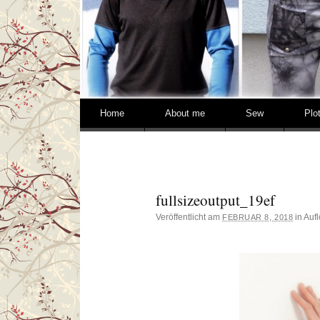
Springe zum Inhalt
Home
About me
Sew
Plo
fullsizeoutput_19ef
Veröffentlicht am
in Auf
FEBRUAR 8, 2018