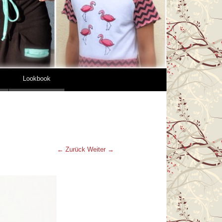
Lookbook
← Zurück
Weiter →