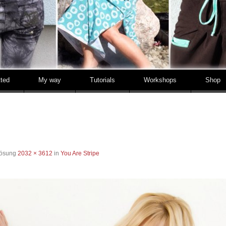
tted
My way
Tutorials
Workshops
Shop
lösung
2032 × 3612
in
You Are Stripe