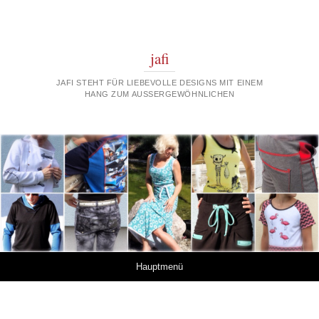
jafi
JAFI STEHT FÜR LIEBEVOLLE DESIGNS MIT EINEM
HANG ZUM AUSSERGEWÖHNLICHEN
Springe zum Inhalt
Hauptmenü