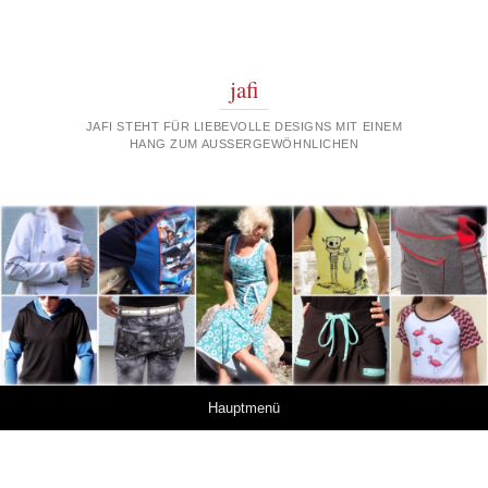
jafi
JAFI STEHT FÜR LIEBEVOLLE DESIGNS MIT EINEM
HANG ZUM AUSSERGEWÖHNLICHEN
Springe zum Inhalt
Hauptmenü