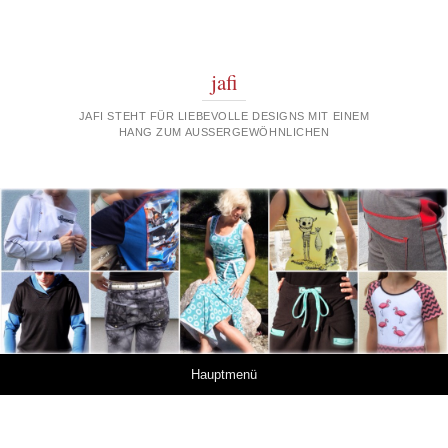
jafi
JAFI STEHT FÜR LIEBEVOLLE DESIGNS MIT EINEM
HANG ZUM AUSSERGEWÖHNLICHEN
Springe zum Inhalt
Hauptmenü