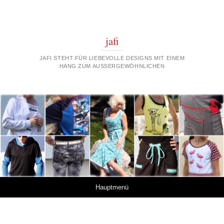
jafi
JAFI STEHT FÜR LIEBEVOLLE DESIGNS MIT EINEM
HANG ZUM AUSSERGEWÖHNLICHEN
Springe zum Inhalt
Hauptmenü