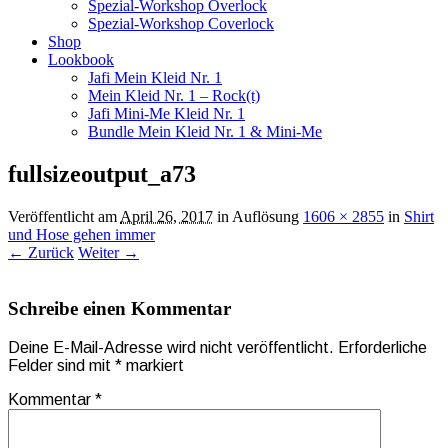
Spezial-Workshop Overlock
Spezial-Workshop Coverlock
Shop
Lookbook
Jafi Mein Kleid Nr. 1
Mein Kleid Nr. 1 – Rock(t)
Jafi Mini-Me Kleid Nr. 1
Bundle Mein Kleid Nr. 1 & Mini-Me
fullsizeoutput_a73
Veröffentlicht am
April 26, 2017
in Auflösung
1606 × 2855
in
Shirt
und Hose gehen immer
← Zurück
Weiter →
Schreibe einen Kommentar
Deine E-Mail-Adresse wird nicht veröffentlicht.
Erforderliche
Felder sind mit
*
markiert
Kommentar
*