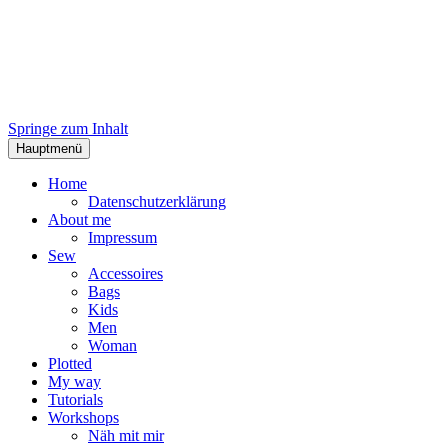
Springe zum Inhalt
Hauptmenü
Home
Datenschutzerklärung
About me
Impressum
Sew
Accessoires
Bags
Kids
Men
Woman
Plotted
My way
Tutorials
Workshops
Näh mit mir