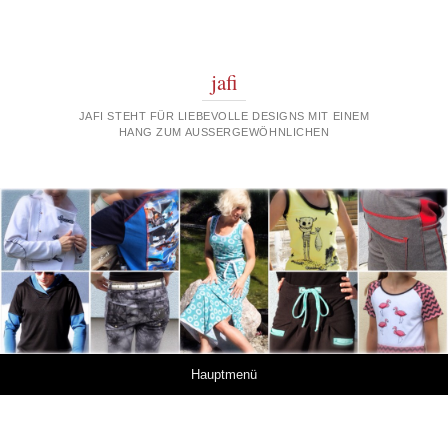
jafi
JAFI STEHT FÜR LIEBEVOLLE DESIGNS MIT EINEM
HANG ZUM AUSSERGEWÖHNLICHEN
Springe zum Inhalt
Hauptmenü