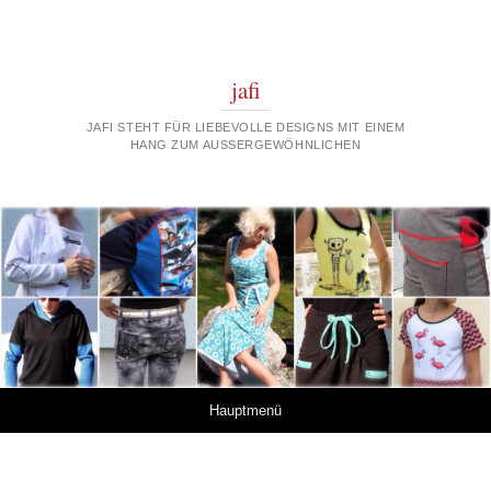
jafi
JAFI STEHT FÜR LIEBEVOLLE DESIGNS MIT EINEM
HANG ZUM AUSSERGEWÖHNLICHEN
Springe zum Inhalt
Hauptmenü