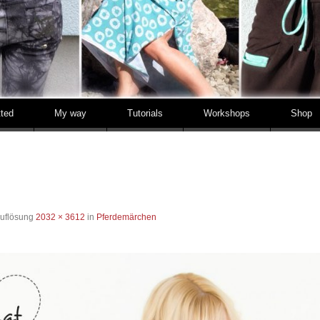
tted
My way
Tutorials
Workshops
Shop
Auflösung
2032 × 3612
in
Pferdemärchen