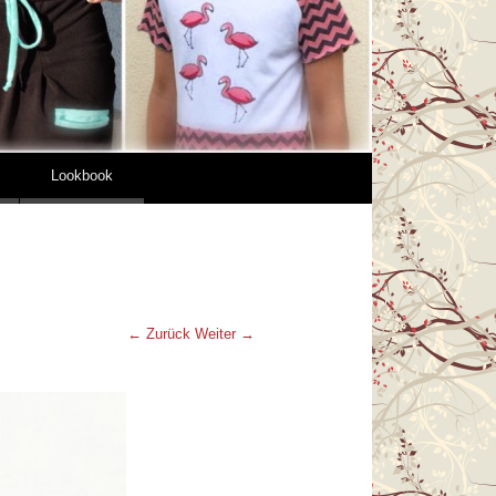
Lookbook
← Zurück
Weiter →