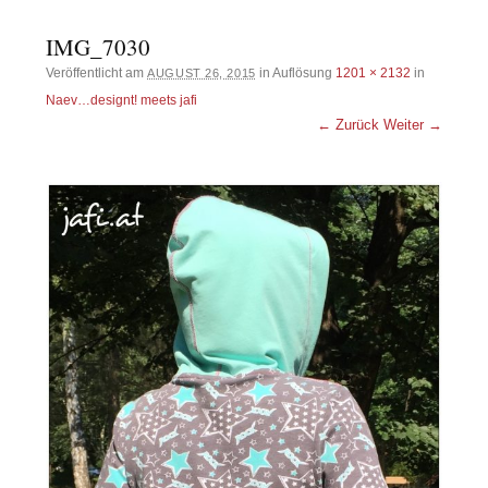
IMG_7030
Veröffentlicht am
in Auflösung
1201 × 2132
in
AUGUST 26, 2015
Naev…designt! meets jafi
← Zurück
Weiter →