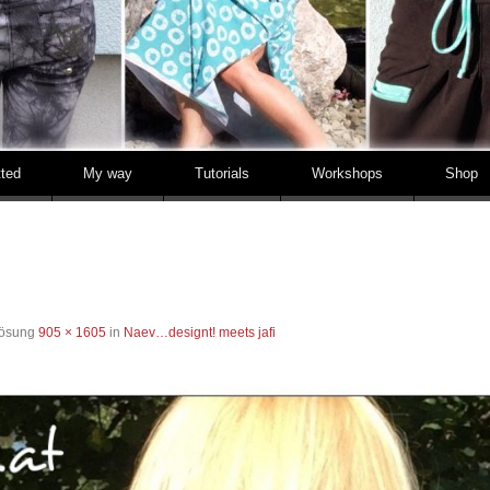
tted
My way
Tutorials
Workshops
Shop
lösung
905 × 1605
in
Naev…designt! meets jafi