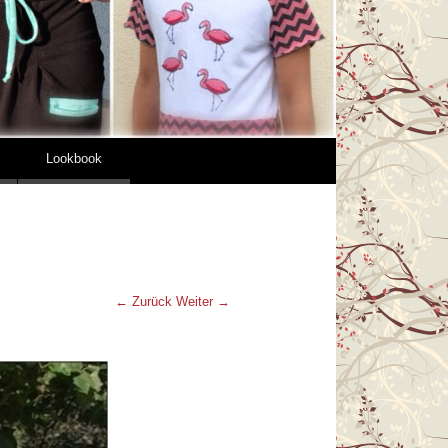
Lookbook
← Zurück
Weiter →