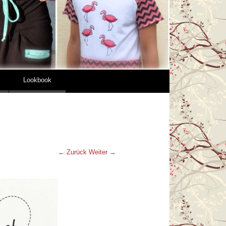
Lookbook
← Zurück
Weiter →