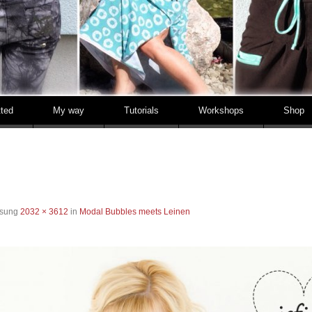
tted
My way
Tutorials
Workshops
Shop
ösung
2032 × 3612
in
Modal Bubbles meets Leinen