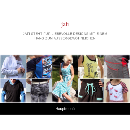
jafi
JAFI STEHT FÜR LIEBEVOLLE DESIGNS MIT EINEM
HANG ZUM AUSSERGEWÖHNLICHEN
Springe zum Inhalt
Hauptmenü