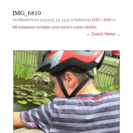
IMG_6810
Veröffentlicht am
in Auflösung
1150 × 2044
in
AUGUST 18, 2015
Mit schwarzen Scribble Lines durch’s Leben streifen
← Zurück
Weiter →