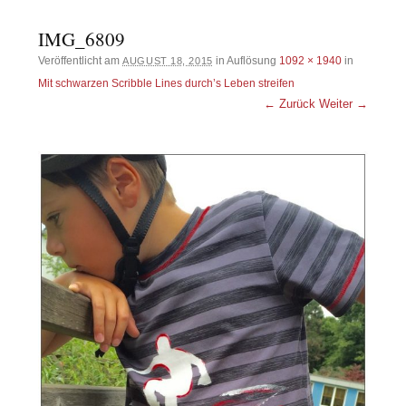
IMG_6809
Veröffentlicht am
in Auflösung
1092 × 1940
in
AUGUST 18, 2015
Mit schwarzen Scribble Lines durch’s Leben streifen
← Zurück
Weiter →