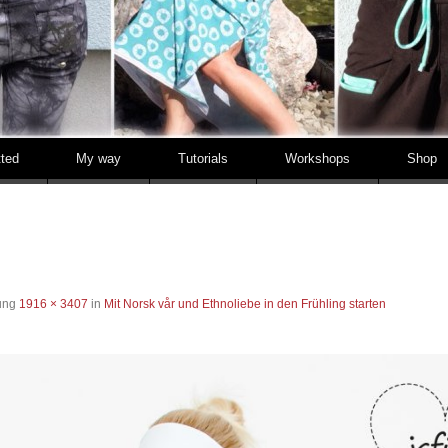
tted
My way
Tutorials
Workshops
Shop
sung
1916 × 3407
in
Mit Norsk vår und Ethnoliebe in den Frühling starten