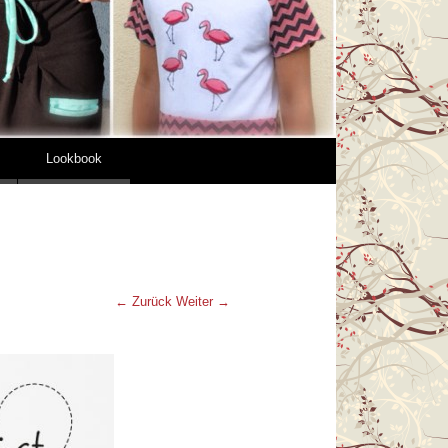
Lookbook
← Zurück
Weiter →