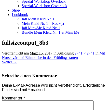
Spezial-Workshop Overlock
Spezial-Workshop Coverlock
Shop
Lookbook
Jafi Mein Kleid Nr. 1
Mein Kleid Nr. 1 – Rock(t)
Jafi Mini-Me Kleid Nr. 1
Bundle Mein Kleid Nr. 1 & Mini-Me
fullsizeoutput_8b3
Veröffentlicht am
März 15, 2017
in Auflösung
2741 × 2741
in
Mit
Norsk vår und Ethnoliebe in den Frühling starten
Weiter →
Schreibe einen Kommentar
Deine E-Mail-Adresse wird nicht veröffentlicht.
Erforderliche
Felder sind mit
*
markiert
Kommentar
*