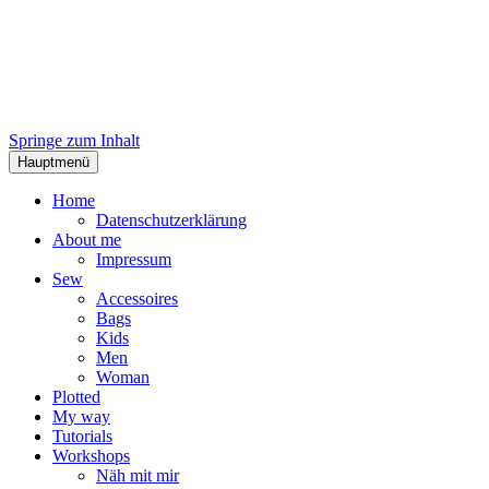
Springe zum Inhalt
Hauptmenü
Home
Datenschutzerklärung
About me
Impressum
Sew
Accessoires
Bags
Kids
Men
Woman
Plotted
My way
Tutorials
Workshops
Näh mit mir