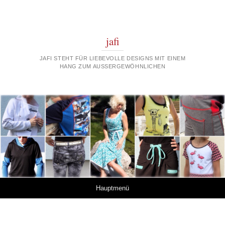
jafi
JAFI STEHT FÜR LIEBEVOLLE DESIGNS MIT EINEM
HANG ZUM AUSSERGEWÖHNLICHEN
Springe zum Inhalt
Hauptmenü