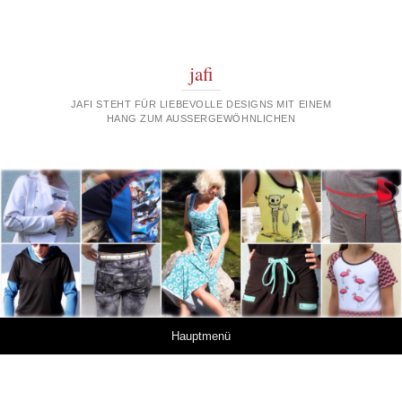
jafi
JAFI STEHT FÜR LIEBEVOLLE DESIGNS MIT EINEM
HANG ZUM AUSSERGEWÖHNLICHEN
Springe zum Inhalt
Hauptmenü